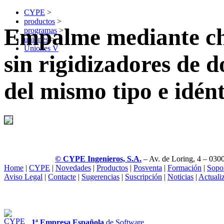
CYPE
>
productos
>
Empalme mediante cha
programas
>
uniones
>
Uniones V
sin rigidizadores de 
del mismo tipo e idén
© CYPE Ingenieros, S.A.
– Av. de Loring, 4 – 0300
Home
|
CYPE
|
Novedades
|
Productos
|
Posventa
|
Formación
|
Sopo
Aviso Legal
|
Contacte
|
Sugerencias
|
Suscripción
|
Noticias
|
Actuali
1ª Empresa Española
de Software